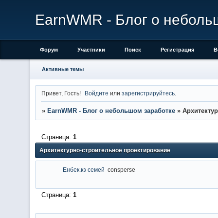
EarnWMR - Блог о неболь
Форум
Участники
Поиск
Регистрация
В
Активные темы
Привет, Гость!
Войдите
или
зарегистрируйтесь
.
»
EarnWMR - Блог о небольшом заработке
»
Архитектур
Страница:
1
Архитектурно-строительное проектирование
Енбек.кз семей
consperse
Страница:
1