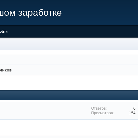
шом заработке
ойти
зчиков
0
154