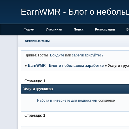
EarnWMR - Блог о неболь
Форум
Участники
Поиск
Регистрация
В
Активные темы
Привет, Гость!
Войдите
или
зарегистрируйтесь
.
»
EarnWMR - Блог о небольшом заработке
»
Услуги гру
Страница:
1
Услуги грузчиков
Работа в интернете для подростков
consperse
Страница:
1