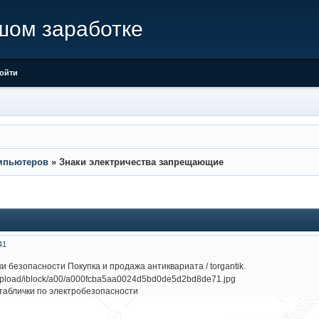
шом заработке
ойти
мпьютеров
»
Знаки электричества запрещающие
41
 безопасности Покупка и продажа антиквариата / torgantik.
таблички по электробезопасности