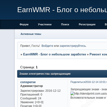
EarnWMR - Блог о неболь
Форум
Участники
Поиск
Регистрация
В
Активные темы
Привет, Гость!
Войдите
или
зарегистрируйтесь
.
»
EarnWMR - Блог о небольшом заработке
»
Ремонт ко
Страница:
1
Знаки электричества запрещающие
consperse
Поделиться
2016-12-14 10:01:
Администратор
Запрещающие знаки - знаки
Зарегистрирован
: 2016-12-12
Приглашений:
0
Вспомогательные знаки и 
Сообщений:
24
Уважение:
[+0/-0]
Позитив:
[+0/-0]